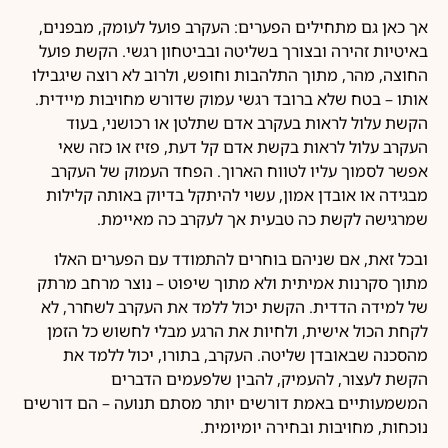
אך כאן גם מתחילים הפערים: העקרב פועל לעומק, מבפנים,
באיטיות זהירה ובצורך בשליטה ובביטחון רגשי. הקשת פועל
החוצה, מהר, מתוך התלהבות וחופש, ולרוב לא רוצה שיגבילו
אותו – בטח שלא ברובד רגשי עמוק שדורש מחויבות מיידית.
הקשת עלול לראות בעקרב אדם שתלטן או רכושני, בעוד
העקרב עלול לראות בקשת אדם קל דעת, פזיז או כזה שאי
אפשר לסמוך עליו לטווח הארוך. הפחד העמוק של העקרב
מבגידה או אובדן אמון, עשוי להיתקל בדיוק באותה קלילות
שמרגישה לקשת כה טבעית אך לעקרב כה מאיימת.
ובכל זאת, אם שניהם בוחרים להתמודד עם הפערים האלו
מתוך סקרנות אמיתית ולא מתוך שיפוט – נוצר מרחב מרתק
של למידה הדדית. הקשת יכול ללמד את העקרב לשחרר, לא
לקחת הכול אישית, ולחיות את הרגע מבלי לחשוש כל הזמן
מהסכנה שבאובדן שליטה. העקרב, בתורו, יכול ללמד את
הקשת לעצור, להעמיק, להבין שלפעמים הדברים
המשמעותיים באמת דורשים יותר מסתם תנועה – הם דורשים
נוכחות, מחויבות ובחירה יומיומית.