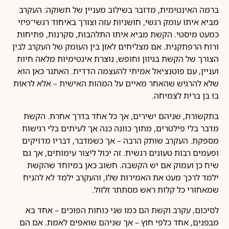
ברמה האינטימית, מדובר בשילוב מעניין של תשוקה: העקרב
מביא איתו עומק רגשי, חושניות עזה וצורך באיחוד רגשי־פיזי
כמעט מיסטי. הקשת מביא איתו התלהבות, סקרנות, פתיחות
ורוח הרפתקנית. אם מצליחים לאזן בין העומק של העקרב לבין
הצורך של הקשת בגיוון וחופש, נוצרת אינטימיות מלאה חיות
ועניין, עם פוטנציאל אמיתי להעצמה הדדית. האתגר כאן הוא
שלא להרגיש שהאחר מאיים על המהות האישית – אלא לראות
בו בן ברית לצמיחה.
בתקשורת, שניהם ישירים, אך כל אחד בדרך אחרת. הקשת
מדבר בלי פילטרים, מתוך כוונה כנה אך לעיתים בלי רגישות
מספקת. העקרב שותק הרבה – אך כשמדבר, דבריו מדויקים
ופעמים רבות טעונים רגשית. זה יכול ליצור עימותים, אך גם
שיח כן ועמוק אם יש הקשבה. חשוב כאן במיוחד שהקשת
ילמד לרכך מעט את האמירות שלו, והעקרב ילמד לא להניח
שמאחורי כל קלות ראש מסתתר זלזול.
לסיכום, עקרב וקשת הם כמו שני כוחות הפוכים – אחד בא
מבפנים, אחד כלפי חוץ – אך שניהם שואפים לאמת. אם הם