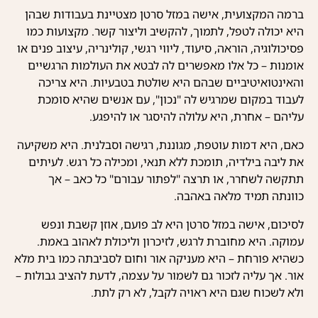
ברמה המקצועית, אישה במזל סרטן מצטיינת בעבודות שבהן
היא יכולה לטפל, לתמוך, להקשיב וליצור קשר. מקצועות כמו
פסיכולוגיה, הוראה, סיעוד, ליווי רגשי, קולינריה, עיצוב פנים או
אומנות – כל אלו מאפשרים לה לבטא את העולמות הרגשיים
והאינטואיטיביים שבהם היא שולטת בטבעיות. היא צריכה
לעבוד במקום שמרגיש לה "נכון", עם אנשים שהיא סומכת
עליהם – אחרת, היא עלולה להיסגר או להיפגע.
כאם, היא דמות עוטפת, מגוננת, רגישה וסבלנית. היא משקיעה
את ליבה בילדיה, תומכת ללא תנאי, ומכילה כל רגש. לעיתים
תתקשה לשחרר, או תרצה "לפתור עבורם" כל כאב – אך
כוונתה תמיד מלאה באהבה.
לסיכום, אישה במזל סרטן היא לב פועם, אוזן קשבת ונפש
עמוקה. היא מחוברת לרגש, לזיכרון וליכולת לאהוב באמת.
כשהיא פורחת – היא מעניקה אור וחום לסביבתה כמו בית מלא
אור. אך עליה לזכור גם לשמור על עצמה, לדעת להציב גבולות –
ולא לשכוח שגם היא ראויה לקבל, לא רק לתת.