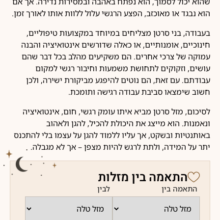
שהוא יכול לסמוך, הוא נפתח באהבה ובמסירות נדירה. אך אם
הוא נבגד או מאוכזב, הפצע הרגשי עלול ללוות אותו לאורך זמן.
בעבודה, בני סרטן מצליחים במיוחד במקצועות טיפוליים,
חינוכיים, אומנותיים, או כאלה שדורשים אינטואיציה והבנה
עמוקה של צרכי אחרים. הם משקיעים מהלב בכל דבר שהם
עושים, וזקוקים לתחושת משמעות וחיבור רגשי למקום
עבודתם. עם זאת, הם נוטים להיפגע מביקורת ישירה, ולכן
חשוב שימצאו סביבת עבודה רגישה ותומכת.
לסיכום, מזל סרטן מביא איתו עומק רגשי, חום, אינטואיציה
ונאמנות. הוא מייצג את היכולת להכיל, להגן ולאהוב
באותנטיות ובשקט, אך עליו ללמוד להגן על עצמו בלי להתכנס
יתר על המידה, ולתת לרגש להיות מצפן – אך לא מגבלה.
התאמה בין מזלות
התאמה בין
לבין