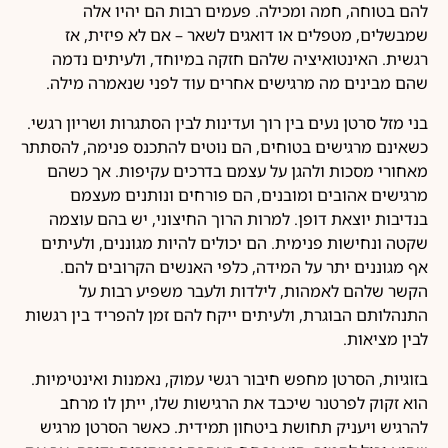
להם בטוחה, חמה ומכילה. פעמים רבות הם יהיו אלה
שמבשלים, מטפלים או דואגים לשאר – אם לא פיזית, אז
רגשית. האינטואיציה שלהם חזקה במיוחד, ולעיתים נדמה
שהם מבינים מה מרגישים אחרים עוד לפני שנאמרה מילה.
בני מזל סרטן נעים בין רוך ועדינות לבין הסתגרות ושריון רגשי.
כשאינם מרגישים בטוחים, הם נוטים להתכנס פנימה, להסתתר
מאחורי מסכות ולהגן על עצמם בדרכים עקיפות. אך כשהם
מרגישים אהובים ומובנים, הם פורחים ונותנים מעצמם
בנדיבות יוצאת דופן. למרות הרוך החיצוני, יש בהם עוצמה
שקטה ונחישות פנימית. הם יכולים להיות מגוננים, ולעיתים
אף מגוננים יתר על המידה, כלפי האנשים הקרובים להם.
הקשר שלהם לאמהות, לילדות ולעבר משפיע רבות על
התנהלותם הבוגרת, ולעיתים ייקח להם זמן להפריד בין רגשות
לבין מציאות.
בזוגיות, הסרטן מחפש חיבור רגשי עמוק, נאמנות ואינטימיות.
הוא זקוק לפרטנר שיכבד את הרגישות שלו, ייתן לו מרחב
להרגיש ויעניק תחושת ביטחון תמידית. כאשר הסרטן מרגיש