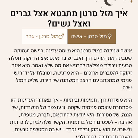
איך מזל סרטן מתבטא אצל גברים
ואצל נשים?
מזל סרטן - אישה
מזל סרטן - גבר
אישה שנולדה במזל סרטן היא נשמה עדינה, רגישה ועמוקה
שמבינה את העולם דרך הלב. יש בה אינטואיציה חזקה, חמלה
טבעית ויכולת מופלאה להרגיש את מה שלא נאמר. היא אינה
זקוקה להסברים ארוכים – היא מרגישה, ומובלת על ידי רגש
פנימי שמתכתב עם הקצב המשתנה של הירח, שליט המזל
שלה.
היא משדרת רוך, חמימות וביתיות – אך מאחורי העדינות הזו
מסתתרת עוצמה פנימית שקטה. זו עוצמה של הישרדות, של
הגנה, של מסירות. היא יודעת להיות אם, חברה, מטפלת,
אהובה – לפעמים הכול בו זמנית. הקשר שלה לבית, לזיכרונות
ולשורשים הוא עמוק ובלתי נפרד – יש בה נוסטלגיה טבעית,
והעבר חי בתוכה, לטוב ולרע.