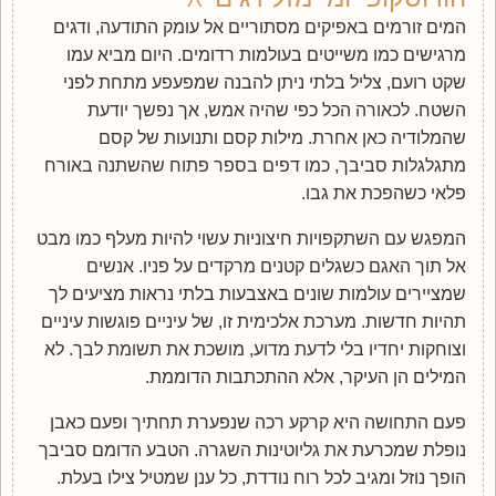
המים זורמים באפיקים מסתוריים אל עומק התודעה, ודגים
מרגישים כמו משייטים בעולמות רדומים. היום מביא עמו
שקט רועם, צליל בלתי ניתן להבנה שמפעפע מתחת לפני
השטח. לכאורה הכל כפי שהיה אמש, אך נפשך יודעת
שהמלודיה כאן אחרת. מילות קסם ותנועות של קסם
מתגלגלות סביבך, כמו דפים בספר פתוח שהשתנה באורח
פלאי כשהפכת את גבו.
המפגש עם השתקפויות חיצוניות עשוי להיות מעלף כמו מבט
אל תוך האגם כשגלים קטנים מרקדים על פניו. אנשים
שמציירים עולמות שונים באצבעות בלתי נראות מציעים לך
תהיות חדשות. מערכת אלכימית זו, של עיניים פוגשות עיניים
וצוחקות יחדיו בלי לדעת מדוע, מושכת את תשומת לבך. לא
המילים הן העיקר, אלא ההתכתבות הדוממת.
פעם התחושה היא קרקע רכה שנפערת תחתיך ופעם כאבן
נופלת שמכרעת את גליוטינות השגרה. הטבע הדומם סביבך
הופך נוזל ומגיב לכל רוח נודדת, כל ענן שמטיל צילו בעלת.