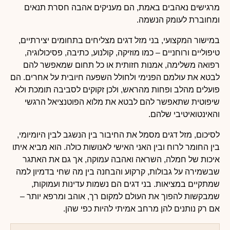
מרגישים נאהבים באמת, הם מעניקים אהבה חסרת תנאים
ומחוברת לעומק הנשמה.
במישור המקצועי, בני מזל דגים מצליחים בתחומים יצירתיים,
טיפוליים ורוחניים – כמו מוזיקה, קולנוע, כתיבה, פסיכולוגיה,
רפואה משלימה, אמנות חזותית או כל תחום שמאפשר להם
לבטא את עולמם הפנימי ולחולל השפעה חיובית על אחרים. הם
פועלים מהלב ופחות מהראש, ולכן זקוקים לסביבה תומכת ולא
שיפוטית שתאפשר להם לבטא את מלוא הפוטנציאל הרגשי
והאינטואיטיבי שלהם.
לסיכום, מזל דגים מסמל את החיבור בין הנשגב לבין היומיומי,
בין החומר לרוח ובין האני האישי לאנושות כולה. הוא מביא איתו
איכות של חמלה, השראה ואהבה עמוקה, אך גם את האתגר
שבשמירה על גבולות, קרקוע והבחנה בין מה שחי בדמיון למה
שמתקיים במציאות. בני דגים הם נשמות עדינות ועמוקות,
שמבקשות להפוך את העולם למקום רך, אוהב ומרפא יותר –
אם רק נותנים להן מרחב אמיתי להיות כפי שהן.