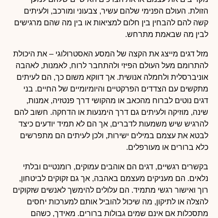
הזולת. העולם הפנימי שלהם עשיר, צבעוני ומורכב, ולעיתים
קשה להם להבחין בין חלום למציאות או בין מה שהם מרגישים
לבין מה שבאמת מתרחש.
מזל דגים מייצג את הקצה של המסע האסטרולוגי – את היכולת
להתרומם מעל העולם הפיזי ולהתחבר לרוח, לאמנות, לאהבה
אוניברסלית ולחמלה אנושית. אך דווקא משום כך, הם לעיתים
מתקשים עם הצדדים הפרקטיים והיומיומיים של החיים. בני
דגים נוטים לברוח מהכאב או מהקושי דרך פנטזיה, אמנות,
שינה, מוזיקה ולעיתים גם דרך הימנעות או הדחקה. חשוב להם
להרגיש שיש משמעות לדברים, אך הם לא תמיד יודעים כיצד
לבטא את עצמם במילים ישירות, ולכן לעיתים הם מתפרשים
כלא ברורים או מעורפלים.
בקשרים רגשיים, דגים הם אוהבים עמוקים, רומנטיים ובלתי
נלאים. הם מעניקים מעצמם באהבה, אך גם זקוקים לביטחון,
רוך ואישור רגשי מתמיד. הם עלולים להימשך לאנשים שזקוקים
להצלה או לתיקון, מה שיכול להוביל אותם למערכות יחסים
מתסכלות אם אינם שמים גבולות ברורים. מאידך, כשהם