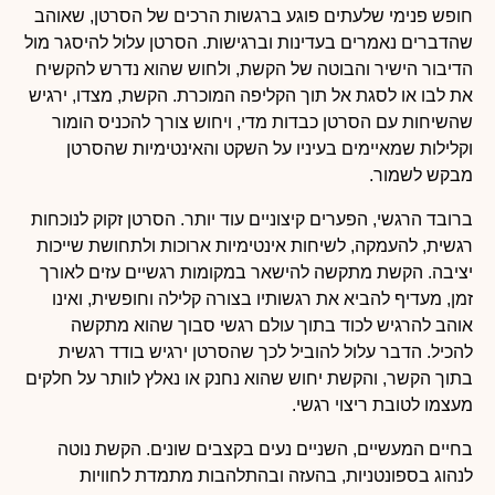
חופש פנימי שלעתים פוגע ברגשות הרכים של הסרטן, שאוהב
שהדברים נאמרים בעדינות וברגישות. הסרטן עלול להיסגר מול
הדיבור הישיר והבוטה של הקשת, ולחוש שהוא נדרש להקשיח
את לבו או לסגת אל תוך הקליפה המוכרת. הקשת, מצדו, ירגיש
שהשיחות עם הסרטן כבדות מדי, ויחוש צורך להכניס הומור
וקלילות שמאיימים בעיניו על השקט והאינטימיות שהסרטן
מבקש לשמור.
ברובד הרגשי, הפערים קיצוניים עוד יותר. הסרטן זקוק לנוכחות
רגשית, להעמקה, לשיחות אינטימיות ארוכות ולתחושת שייכות
יציבה. הקשת מתקשה להישאר במקומות רגשיים עזים לאורך
זמן, מעדיף להביא את רגשותיו בצורה קלילה וחופשית, ואינו
אוהב להרגיש לכוד בתוך עולם רגשי סבוך שהוא מתקשה
להכיל. הדבר עלול להוביל לכך שהסרטן ירגיש בודד רגשית
בתוך הקשר, והקשת יחוש שהוא נחנק או נאלץ לוותר על חלקים
מעצמו לטובת ריצוי רגשי.
בחיים המעשיים, השניים נעים בקצבים שונים. הקשת נוטה
לנהוג בספונטניות, בהעזה ובהתלהבות מתמדת לחוויות