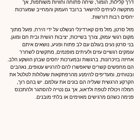
דרך קלילות, הומור, שיחה פתוחה וחוויות משותפות, אך
מתקשה לעיתים להישאר ברובד העמוק והמחייב שמערכות
יחסים רבות דורשות.
מזל סרטן, מזל מים קארדינלי הנשלט על ידי הירח, פועל מתוך
מקום רגשי עמוק, צורך בשייכות, יציבות רגשית ובית חם ומוגן.
בני סרטן נעים בעולם עם לב פתוח ופגיע, נושאים איתם
עומקים רגשיים עזים ולעיתים מופנמים, מתקשים לשחרר
אחיזה בזיכרונות, ברגשות ובמערכות יחסים שבהן הושקע הלב.
הם מחפשים קשרים שיאפשרו להם להרגיש עטופים, נאהבים
ובטוחים, ומעדיפים להימנע מהרפתקאות שעלולות לטלטל את
הקרקע הרגשית שעליה הם בונים את עולמם. יש בהם רוך,
חמלה ויכולת לטפח ולדאוג, אך גם נטייה להסתגר ולהתכנס
פנימה כשהם מרגישים מאוימים או בלתי מובנים.