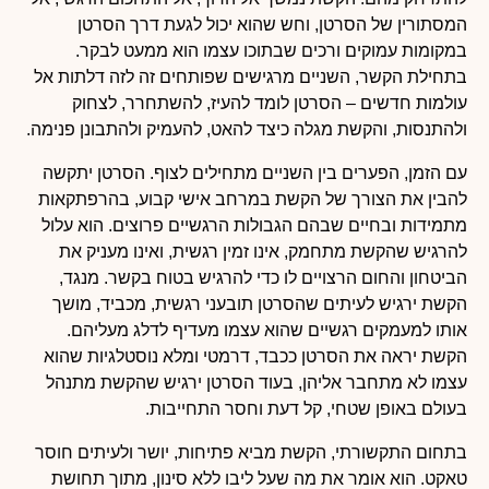
המסתורין של הסרטן, וחש שהוא יכול לגעת דרך הסרטן
במקומות עמוקים ורכים שבתוכו עצמו הוא ממעט לבקר.
בתחילת הקשר, השניים מרגישים שפותחים זה לזה דלתות אל
עולמות חדשים – הסרטן לומד להעיז, להשתחרר, לצחוק
ולהתנסות, והקשת מגלה כיצד להאט, להעמיק ולהתבונן פנימה.
עם הזמן, הפערים בין השניים מתחילים לצוף. הסרטן יתקשה
להבין את הצורך של הקשת במרחב אישי קבוע, בהרפתקאות
מתמידות ובחיים שבהם הגבולות הרגשיים פרוצים. הוא עלול
להרגיש שהקשת מתחמק, אינו זמין רגשית, ואינו מעניק את
הביטחון והחום הרצויים לו כדי להרגיש בטוח בקשר. מנגד,
הקשת ירגיש לעיתים שהסרטן תובעני רגשית, מכביד, מושך
אותו למעמקים רגשיים שהוא עצמו מעדיף לדלג מעליהם.
הקשת יראה את הסרטן ככבד, דרמטי ומלא נוסטלגיות שהוא
עצמו לא מתחבר אליהן, בעוד הסרטן ירגיש שהקשת מתנהל
בעולם באופן שטחי, קל דעת וחסר התחייבות.
בתחום התקשורתי, הקשת מביא פתיחות, יושר ולעיתים חוסר
טאקט. הוא אומר את מה שעל ליבו ללא סינון, מתוך תחושת