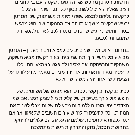
חדשות. הסרטן מחפש שגרה רגועה, שקטה, עם בית חמים
ויציב שאליו הוא יכול לשוב בסוף כל יום. השוני הזה עלול
להקשות עליהם למצוא שפה יומיומית משותפת, שכן הסרטן
ירגיש שהקשת מושך אותו החוצה מהמקום שבו הוא מרגיש
בטוח, והקשת ירגיש שהסרטן מנסה לכבול אותו למסגרות
שמנוגדות לטבעו.
בתחום האינטימי, השניים יכולים למצוא חיבור מעניין – הסרטן
מביא עומק רגשי, רוך ותחושת בית, בעוד הקשת מביא תשוקה,
משחקיות והרפתקה. אם יצליחו להיפגש באמצע, הם יוכלו
להעשיר מאוד זה את זה, אך יידרש מהם מאמץ מודע לוותר על
הציפיות שהאחר יהיה משהו שהוא לא.
לסיכום, קשר בין קשת לסרטן הוא מפגש של אש ומים, של
חופש מול צורך בשייכות, של קלילות מול עומק רגשי. אם שני
הצדדים יהיו מוכנים ללמוד זה מהעולם של זה מבלי לשנות את
המהות, יוכלו להעניק זה לזה שיעורים חשובים של איזון. אך אם
ינסו לכפות את תפיסת עולמם זה על זה, הם עלולים להיתקל
בתחושת תסכול, נתק והתרחקות רגשית מתמשכת.