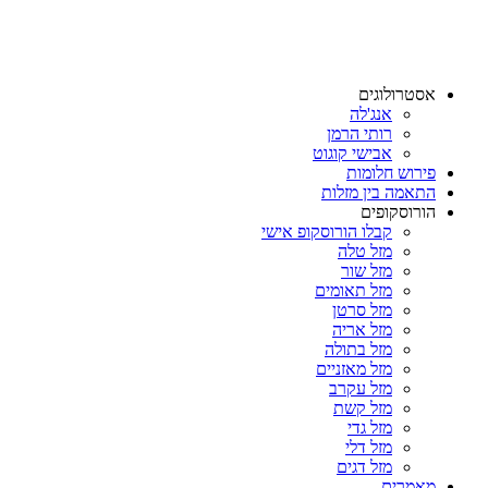
אסטרולוגים
אנג'לה
רותי הרמן
אבישי קוגוט
פירוש חלומות
התאמה בין מזלות
הורוסקופים
קבלו הורוסקופ אישי
מזל טלה
מזל שור
מזל תאומים
מזל סרטן
מזל אריה
מזל בתולה
מזל מאזניים
מזל עקרב
מזל קשת
מזל גדי
מזל דלי
מזל דגים
מאמרים