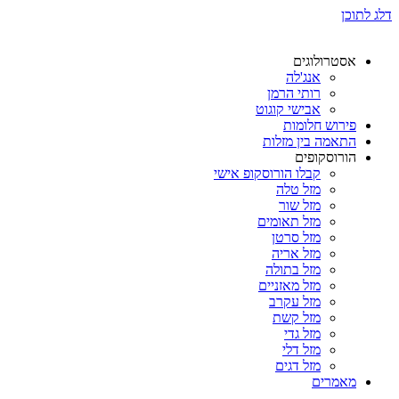
דלג לתוכן
אסטרולוגים
אנג'לה
רותי הרמן
אבישי קוגוט
פירוש חלומות
התאמה בין מזלות
הורוסקופים
קבלו הורוסקופ אישי
מזל טלה
מזל שור
מזל תאומים
מזל סרטן
מזל אריה
מזל בתולה
מזל מאזניים
מזל עקרב
מזל קשת
מזל גדי
מזל דלי
מזל דגים
מאמרים