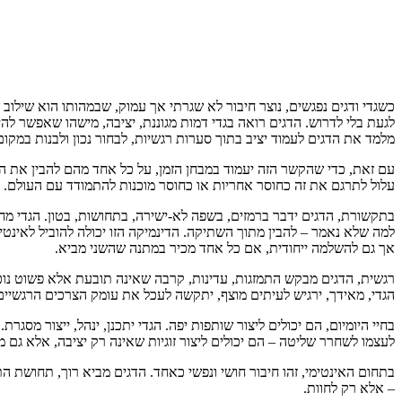
כשגדי ודגים נפגשים, נוצר חיבור לא שגרתי אך עמוק, שבמהותו הוא שילוב 
לגעת בלי לדרוש. הדגים רואה בגדי דמות מגוננת, יציבה, מישהו שאפשר להיש
מלמד את הדגים לעמוד יציב בתוך סערות רגשיות, לבחור נכון ולבנות במק
עם זאת, כדי שהקשר הזה יעמוד במבחן הזמן, על כל אחד מהם להבין את הק
עלול לתרגם את זה כחוסר אחריות או כחוסר מוכנות להתמודד עם העולם. מ
בתקשורת, הדגים ידבר ברמזים, בשפה לא-ישירה, בתחושות, בטון. הגדי מח
למה שלא נאמר – להבין מתוך השתיקה. הדינמיקה הזו יכולה להוביל לאינטימ
אך גם להשלמה ייחודית, אם כל אחד מכיר במתנה שהשני מביא.
רגשית, הדגים מבקש התמזגות, עדינות, קרבה שאינה תובעת אלא פשוט נוכח
הגדי, מאידך, ירגיש לעיתים מוצף, יתקשה לעכל את עומק הצרכים הרגשיי
בחיי היומיום, הם יכולים ליצור שותפות יפה. הגדי יתכנן, ינהל, ייצור מסג
לעצמו לשחרר שליטה – הם יכולים ליצור זוגיות שאינה רק יציבה, אלא גם 
בתחום האינטימי, זהו חיבור חושי ונפשי כאחד. הדגים מביא רוך, תחושת הת
– אלא רק לחוות.