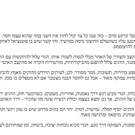
של קרקע ומים – כזה שבו כל צד יכול להזין את השני במה שהוא עצמו חסר. 
ען עליו כשהעולם החיצוני נדמה כמרעיד. זהו קשר שיש בו פוטנציאל לאיזון 
ום להתמסמס.
צב והצורך של האחר מבלי לנסות לשנות אותו. הגדי עלול להתקשות עם הרכו
נגד, הדגים עלול להיפגע מהביקורתיות, מהישירות הקרה או מהקצב האיטי ש
פש בהירות, תשובות, מסר מסודר. לכן, לעיתים תידרש מהדגים מאמץ להביע 
יות עמוקה מאוד – אבל גם לחוסר הבנה מצטבר אם לא מטפלים בו בזמן. ההבד
ת. הגדי מביע רגש דרך נאמנות, אחריות, מעשים. כשהקשר חזק, הדגים ירגיש
ם של הדגים, אך גם ימצא בעצמו יכולת רגשית שונה מזו שהכיר – דרך הא
רת. הדגים יוסיף חמלה, גמישות, דמיון. יחד הם בונים מרחב שיש בו עוגן רג
מעודנת, מרפאה ומרגישה מאוד.
מזגות, העמקה דרך מגע. הגדי מביא נוכחות יציבה, ביטחון, זמן שמתורגם לע