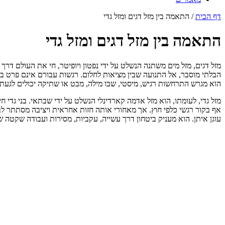
דף הבית
/
התאמה בין מזל דגים ומזל גדי
התאמה בין מזל דגים ומזל גדי
מזל דגים, מזל מים משתנה הנשלט על ידי נפטון ויופיטר, חי את העולם דרך
הבלתי מוסבר, אל התנועה שבין מציאות לחלום. רגשות עבורם אינם פרט ב
הוא מגרש התרחשות רגיש, מיסטי, שבו מילה, מבט או שתיקה יכולים לגעת
מזל גדי, לעומתו, הוא מזל אדמה קארדינלי הנשלט על ידי שבתאי. בני גדי
אף בקור רגשי כלפי חוץ. אך מאחורי אותה חזות אחראית ויציבה מסתתר ל
עוגן איתן. הוא מעניק ביטחון דרך עשייה, עקביות, מסירות ועבודה שקטה ש