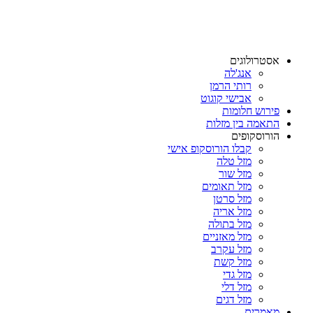
אסטרולוגים
אנג'לה
רותי הרמן
אבישי קוגוט
פירוש חלומות
התאמה בין מזלות
הורוסקופים
קבלו הורוסקופ אישי
מזל טלה
מזל שור
מזל תאומים
מזל סרטן
מזל אריה
מזל בתולה
מזל מאזניים
מזל עקרב
מזל קשת
מזל גדי
מזל דלי
מזל דגים
מאמרים