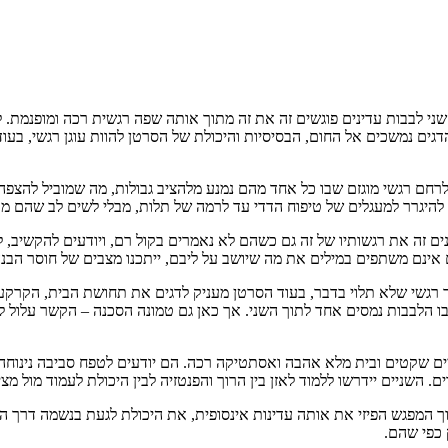
שני לבבות עדינים פוגשים זה את זה מתוך אותה שפה רגשית רכה ומופנמת. 
דגים נמשכים אל החום, הבסיסיות והיכולת של הסרטן להוות עוגן רגשי, בעוד
 לרחם רגשי מוגזם שבו כל אחד מהם נמנע מלהציב גבולות, מה שמוביל להצפה
להיגרר למעגלים של טיפוח הדדי עד לרמה של תלות, מבלי לשים לב שהם 
ים זה את רגשותיו של זה גם כשהם לא נאמרים בקול רם, ויודעים להקשיב, 
 אינם משתפים במילים את מה שיושב על ליבם, ייתכנו מצבים של חוסר הבנ
ור רגשי שלא תלוי בדבר, בעוד הסרטן מעניק לדגים את תחושת הבית, הקרק
שבו הלבבות נמסים אחד לתוך השני. אך כאן גם טמונה הסכנה – הקשר עלול לה
ים שקטים ובית מלא אהבה ואסתטיקה רכה. הם יודעים לטפח סביבה נינוחה 
ם. השניים יידרשו ללמוד לאזן בין הרוך והפנטזיה לבין היכולת לעמוד מו
וך המפגש הפיזי את אותה עדינות אינסופית, את היכולת לגעת בנשמה דרך המ
 כפי שהם.