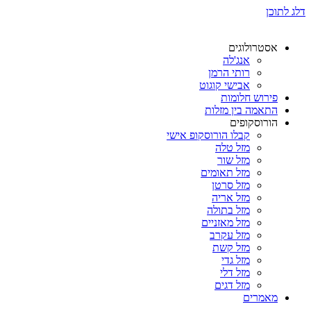
דלג לתוכן
אסטרולוגים
אנג'לה
רותי הרמן
אבישי קוגוט
פירוש חלומות
התאמה בין מזלות
הורוסקופים
קבלו הורוסקופ אישי
מזל טלה
מזל שור
מזל תאומים
מזל סרטן
מזל אריה
מזל בתולה
מזל מאזניים
מזל עקרב
מזל קשת
מזל גדי
מזל דלי
מזל דגים
מאמרים