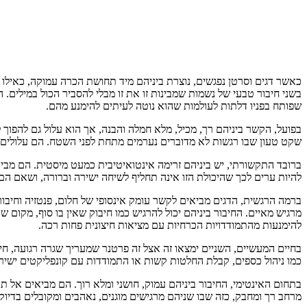
כאשר דגים וסרטן נפגשים, נוצרת ביניהם מיד תחושת הכרה עמוקה, כאילו 
בשני חיבור טבעי של נשמות שמבינות זו את זו מבלי להסביר הכול במילים. ה
שפותח בפניו דלתות לעולמות שהוא נוטה לעיתים להימנע מהם.
בפועל, הקשר ביניהם רך, מכיל, מלא חמלה והבנה, אך הוא עלול גם להפוך
שקט טעון שבו רגשות לא מדוברים נערמים מתחת לפני השטח. הם עלולים 
ברובד התקשורתי, יש ביניהם זרימה אינטואיטיבית כמעט מיסטית. הם מבינ
להיות ערים לכך שהיכולת הזו אינה תחליף לשיחה ישירה וברורה, ושאם הם
ברמה הרגשית, הדגים מביאים לקשר עומק אינסופי של חלום, פנטזיה וחיב
מרגיש מאיים. החיבור ביניהם יכול להרגיש כמו חיבוק שאין בו סוף, מקום 
להימנעות מהתמודדויות הכרחיות עם מציאות חיצונית פחות רכה.
בחיים המעשיים, השניים ימצאו זה אצל זה פרטנר שמעריך שגרה רגועה, חי
כמו ניהול כספים, קבלת החלטות קשות או התמודדות עם קונפליקטים ישירי
בתחום האינטימי, החיבור ביניהם עמוק, חושני ומלא רוך. הם מביאים אל ת
מרחב רך ומחבק, כזה שבו שניהם מרגישים מוגנים, נאהבים ומקובלים בדיוק