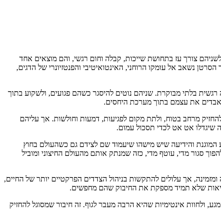
לשניהם צורך עז בתחושת שייכות, קבלה וחום רגשי, והם מוצאים אחד
 הסרטן נשאב אל עומקו הרוחני, האינטואיטיבי והפנטזיונרי של הדגים,
 רגשית בלתי מבוקרת. שניהם נוטים להיסגר כשהם פגועים, ולשקוע בתוך
מאבדים את עצמם בתוך מערכת היחסים.
להחזיק מרחב בטוח, ולתת מקום לפגיעות, דמעות וחולשות. אך עליהם
ה שיגדלו אט אט לכדי תסכול עמום.
ע המוגנת והידיעה שיש מישהו שיעמוד שם לצידם גם כשהעולם בחוץ
פוך סגור מדי, עוטף מדי, כזה שמנתק אותם מהעולם החיצוני ומוביל
ומזמינה, אך עלולים להתקשות בניהול הצדדים הפרקטיים יותר של החיים,
ל מציאות שלא תמיד מספקת את החיבוק שהם מחפשים.
גע, ולחוות אינטימיות שהיא הרבה מעבר לגוף. זה חיבור שמסוגל להחזיק