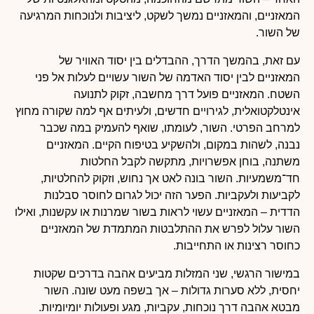
המאזניים, והמאזניים נמשך לשקט, ליציבות ולנוכחות המרגיעה
של השור.
עם זאת, בהמשך הדרך, ההבדלים בין יסוד האוויר של
המאזניים לבין יסוד האדמה של השור עשויים לעלות אל פני
השטח. המאזניים פועל דרך מחשבה, זקוק לתנועה
אינטלקטואלית, לגירויים חדשים, ולעיתים אף למה שקורה מחוץ
למרחב הפרטי. השור, לעומתו, שואף להעמיק במה שכבר
נבנה, לשהות במקום, ולהשקיע בטיפוח הקיים. המאזניים
משתנה, בוחן אפשרויות, מתקשה לקבל החלטות
חד־משמעיות. השור בונה לאט אך נחוש, וזקוק להחלטיות,
לקביעות ולעקביות. הפער הזה יכול לגרום לחוסר סבלנות
הדדית – המאזניים עשוי לראות בשור שמרנות או עקשנות, ואילו
השור עלול לפרש את ההתלבטות המתמדת של המאזניים
כחוסר רצינות או התחייבות.
במישור הרגשי, שני המזלות מביעים אהבה בדרכים שקטות
יחסית, ללא סערות גדולות – אך בשפה מעט שונה. השור
מבטא אהבה דרך נוכחות, עקביות, מגע ופעולות יומיומיות.