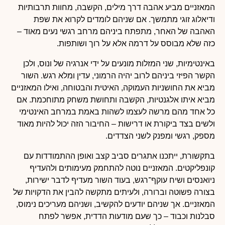
המאזניים מביע אהבה דרך מילים, הקשבה, מחוות תרבותיות
ודיאלוג זוגי מתמשך. אם שניהם לומדים לקרוא את שפת
האהבה של האחר, מתפתח ביניהם מרחב רגשי נעים מאוד –
כזה שלא מבוסס על דרמה אלא על רוך ושותפות.
באינטימיות, שני המזלות מונעים על ידי אנרגיה של ונוס, ולכן
הקשר הפיזי ביניהם לרוב יהיה הרמוני, עדין ומלא רגש. השור
מביא את החושניות העמוקה, האיטית והבטוחה, ואילו המאזניים
מביא איתו אלגנטיות, הקשבה ותחושת משחק מתוחכמת. אם
כל אחד מהם מרשה לעצמו לשהות באמת במרחב האינטימי
ולשים בצד ביקורת או דרישות – החיבור הזה יכול להיות מאוד
מספק, רגשי ומפנק לשני הצדדים.
בתקשורת, ייתכנו אתגרים סביב קצב ואופן ההתמודדות עם
קונפליקטים. המאזניים נוטה להתחמק מעימותים ולהעדיף
ניואנסים ושיח עוקף־רגש, בעוד השור מעדיף לדבר ישירות,
בצורה פשוטה וברורה, ולעיתים מתקשה להבין את הדקויות של
המאזניים. אך שניהם יודעים להקשיב, ושניהם מעריכים נימוס,
סבלנות וכבוד – כך שעם מודעות הדדית, אפשר לפתח