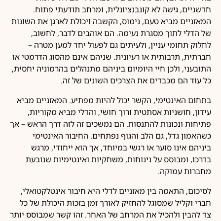
חדשניים, גישה לא קונבנציונלית, ומרחב תודעתי פתוח.
המאזניים מביא טעם, נימוס, הקשבה ויכולת לארגן את השונות
של הדלי לתוך מסגרת נעימה. הם אוהבים לדבר, לחשוב,
לחלוק תחומי עניין, ולעיתים גם לפעול יחד למען מטרה –
חברתית, תרבותית או רעיונית. שניהם אינם מהסוג הדרמטי או
התובעני, ולכן חיי היומיום ביניהם מתנהלים בהרמוניה יחסית,
כל עוד הם מכבדים את הצרכים השונים של זה.
בתחום האינטימי, הקשר יכול להיות מפתיע. המאזניים מביא
עידון, חושניות אסתטית ורוך חושי, והדלי מביא מקוריות,
פתיחות ונכונות להתנסות. הם נמשכים זה לזה דרך הראש – אך
כשהאמון גדל, גם הלב והגוף נפתחים. החיבור האינטימי
ביניהם אינו סוער או רגשי במיוחד, אך הוא ייחודי, מרגש
בדרכו, ומבוסס על נינוחות, משחקיות ואינטימיות שנובעת
מחברות עמוקה.
לסיכום, התאמה בין מאזניים לדלי היא חיבור אינטלקטואלי,
חברי וקליל שמסוגל להחזיק לאורך זמן בזכות היכולת של כל
צד להבין ולהכיל את המרחב של האחר. זהו קשר שמבוסס יותר