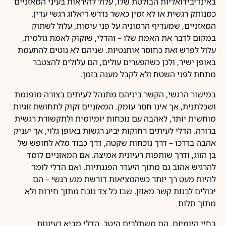
באינדיבידואליות הבולטת שלו, עלול להיראות בעיני המאזניים
כמנותק רגשית או לא זמין כאשר נדרש דיאלוג רגשי עדין.
המאזניים, שמעדיף הרמוניה על פני עימות, עלול לשתוק
במקום לדבר את האמת שלו – והדלי, שזקוק לאמת גולמית,
עלול לפרש זאת כחוסר אותנטיות. שניהם לא נוטים להתעמת
באופן ישיר, ולכן כשהפערים עולים, הם עלולים להצטבר
מתחת לפני השטח ולא לקבל מענה בזמן.
במישור הרגשי, הקשר ביניהם מתנהל לעיתים בצורה מופנמת
ושכלתנית, אך אינו חסר עומק. המאזניים זקוק לתחושת זוגיות
מוחשית יותר, לאהבה עם נוכחות יומיומית ולתקשורת רגשית
ברורה. הדלי לעיתים רחוקות יביע רגשות באופן גלוי, אך יעניק
אהבה בדרכו – דרך נוכחות שקטה, דרך כבוד מלא לחופש של
בן הזוג, ודרך שותפות רעיונית אמיצה. אם המאזניים לומד
להרגיש אהוב גם מתוך היעדר הפגנתיות, ואם הדלי לומד
להיות מעט רך יותר כשהמציאות דורשת מגע רגשי – הם
יכולים לבנות קשר מאוזן, שבו כל צד נוכח מתוך חירות ולא
מתוך תלות.
בחיי היומיום, הם משתלבים היטב. הדלי מביא רעיונות