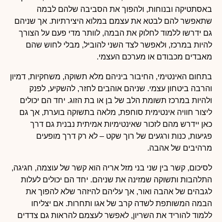
באסתטיקה ובנוחות, ולהפוך את הסביבה שלהם לבמה
שתאפשר להם לבטא את עצמם במלוא היצירתיות. אך שניהם
גם ידרשו ללמוד לחלוק את הבמה, לוותר מדי פעם על הצורך
להיות במרכז, ולאפשר לצד השני להוביל, מבלי לחוש שהם
מאבדים מכבודם או מערכם העצמי.
בתחום האינטימי, החיבור ביניהם מלא תשוקה, משחקיות, דמיון
והרבה ביטחון עצמי. שניהם אוהבים לחזר, להשקיע, לפנק
ולהיות במרכז תשומת הלב של בן או בת הזוג. יחד הם יכולים
ליצור חוויה אינטימית סוחפת, מלאה בתשוקה בוערת, אך גם
כאן יידרש מהם לזכור שאינטימיות אמיתית נבנית גם דרך
פגיעות, כנות ורגעים של רוך שקט – לא רק דרך מופעים
מרהיבים של אהבה.
לסיכום, קשר בין שני בני מזל אריה הוא קשר של עוצמה, חגיגה,
התלהבות ותשוקה שמזינה את שניהם. יחד הם יכולים לעלות
לגבהים של אהבה ואור, אך עליהם להיזהר שלא להפוך את
הבמה המשותפת לשדה קרב של אגו ותחרות. אם יצליחו
ללמוד להוריד את השריון, לאפשר לעצמם להראות גם צדדים