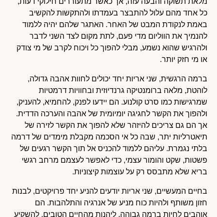
מלאת תשוקה והבעה עזה, אך כאשר מתעוררים חילוקי דעות,
כל אחד מהם עלול להתבצר בעמדתו ולהתקשות להקשיב
באמת לנקודת המבט של האחר. האתגר שלהם יהיה ללמוד
להנמיך את הווליום מדי פעם, לתת מקום לצד השני לדבר
ולהרגיש שהוא נשמע, מבלי להפוך כל ויכוח לקרב של מי צודק
או מי חזק יותר.
ברמה הרגשית, שני אריות יחד יכולים לחוות אהבה גדולה,
לוהטת, מלאה ברומנטיקה גרנדיוזית ובחוויות דרמטיות
שמרגישות כמו סרט קולנוע. הם יידעו לפנק, להחמיא, להעניק,
ולהפוך את הקשר לחגיגה יומיומית של אהבה והערכה הדדית.
אך הם גם צריכים להיזהר שלא להפוך את הקשר לזירה של
תיאטרליות יתר, שבה כל אי הסכמה מקבלת מימדים של דרמה
בלתי נגמרת. עליהם ללמוד להכניס אל תוך הקשר רגעים של
פשטות, שקט והומור עצמי, כדי לאפשר לעצמם מרחב רגשי
בריא שלא מתבסס רק על עוצמות קיצוניות.
בחיים המעשיים, שני אריות יודעים להניע יחד פרויקטים, לבנות
חזון משותף ולהיות כוח מניע של אנרגיה והתלהבות. הם
אוהבים לחיות ברמה גבוהה, ליהנות מהחיים הטובים, להשקיע