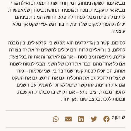
מביא עמו תשוקה נינוחה, דמיון ותחושת התמזגות, ואילו הגדי
מביא איתו עקביות, נוכחות גופנית ותחושת ביטחון שמאפשרת
לדגים להיפתח מבלי לפחד להיפגע. החוויה המינית ביניהם
יכולה להפוך למקום של ריפוי, חיבור רגשי-פיזי שקט אך מלא
עוצמה.
לסיכום, קשר בין גדי לדגים הוא מפגש בין קרקע לים, בין מבנה
לחלום, בין ריאליזם לרוח. הם יכולים להשלים זה את זה בצורה
עדינה, מרפאה ומבוססת – אך גם לאתגר זה את זה בכל צעד.
אם כל אחד מהם יכבד את דרכו של השני, מבלי לנסות לשנות
אותה, הם יוכלו לבנות קשר שמחבר בין שני עולמות – כזה
שמצליח להכיל גם את התכלית וגם את הרגש, גם את השקט
וגם את הזרימה. זהו קשר שיכול לגדול ולהעמיק עם השנים,
להפוך מבוגר, יציב ונוגע – אם רק יש בו סבלנות, הקשבה,
ונכונות ללכת בקצב שונה, אך יחד.
שיתוף: