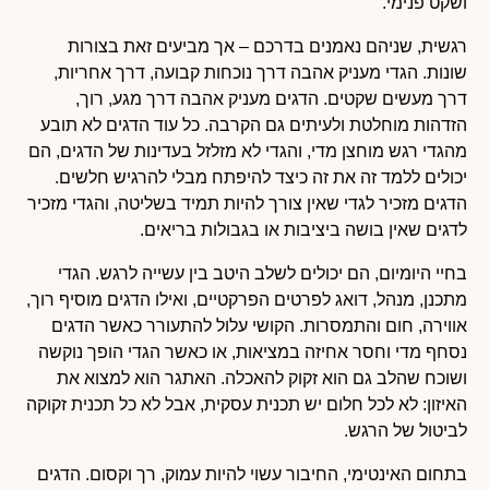
ושקט פנימי.
רגשית, שניהם נאמנים בדרכם – אך מביעים זאת בצורות
שונות. הגדי מעניק אהבה דרך נוכחות קבועה, דרך אחריות,
דרך מעשים שקטים. הדגים מעניק אהבה דרך מגע, רוך,
הזדהות מוחלטת ולעיתים גם הקרבה. כל עוד הדגים לא תובע
מהגדי רגש מוחצן מדי, והגדי לא מזלזל בעדינות של הדגים, הם
יכולים ללמד זה את זה כיצד להיפתח מבלי להרגיש חלשים.
הדגים מזכיר לגדי שאין צורך להיות תמיד בשליטה, והגדי מזכיר
לדגים שאין בושה ביציבות או בגבולות בריאים.
בחיי היומיום, הם יכולים לשלב היטב בין עשייה לרגש. הגדי
מתכנן, מנהל, דואג לפרטים הפרקטיים, ואילו הדגים מוסיף רוך,
אווירה, חום והתמסרות. הקושי עלול להתעורר כאשר הדגים
נסחף מדי וחסר אחיזה במציאות, או כאשר הגדי הופך נוקשה
ושוכח שהלב גם הוא זקוק להאכלה. האתגר הוא למצוא את
האיזון: לא לכל חלום יש תכנית עסקית, אבל לא כל תכנית זקוקה
לביטול של הרגש.
בתחום האינטימי, החיבור עשוי להיות עמוק, רך וקסום. הדגים