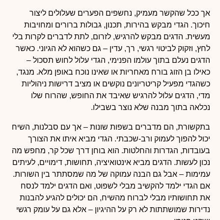
אך ככל שהקשר מעמיק, נחשפים הפערים שעלולים ליצור
חיכוך. הגדי מבקש בהירות, תכנון, גבולות ברורים ומחויבות
מעשית. הדגים מבקש להרגיש, לזרום, לתת לדברים לקרות בלי
לחץ, וזקוק לביטוי רגשי, רך, עדין – גם כשהוא לא הגיוני. כאשר
הדגים נעלם בתוך עולמו הפנימי, הגדי עלול לחוש תסכול –
כאילו בן הזוג בורח מאחריות או שאינו נוכח באופן מלא. מנגד,
כשהגדי מפעיל קריטריונים נוקשים או מציב דרישות ניהוליות
מדי, הדגים עלול להרגיש שאיבד את החופש, שהרוח שלו
נכלאה בתוך מבנה שלא נוצר בשבילו.
בתקשורת, הם מדברים בשפות שונות – אך עם סבלנות, השיח
יכול להפוך לעמוק ורב-שכבתי. הגדי מביא איתו את הצורך
בעובדות, הגדרות והחלטות. הוא בוחן דרך שכל קר, מחפש מה
נכון לעשות. הדגים מביא אינטואיציה, תחושות, דימויים, לעיתים
עמימות – אבל גם הבנה עמוקה של מה שמסתתר בין השורות.
אם הגדי ילמד להקשיב מבלי לשפוט, ואם הדגים ילמד לנסח
את תחושותיו מבלי לברוח מהשיח, הם יכולים להגיע להבנות
נדירות שמושתתות לא רק על ההיגיון – אלא גם על עומק רגשי