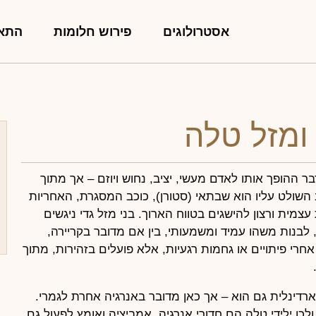
אסטרולוגים
פירוש חלומות
התאמ
ומזל טלה
בר ההופך אותו לאדם מעשי, יציב, נחוש ויוזם – אך מתוך
 השולט עליו הוא שבתאי (סטורן), כוכב המסגרת, האחריות
עצמית ורצון להישגים בטווח הארוך. בני מזל גדי ניגשים
לבנות משהו עמיד ומשמעותי, בין אם מדובר בקריירה,
חרי פיתויים או גחמות רגעיות, אלא פועלים בזהירות, מתוך
ארדינלית גם הוא – אך כאן מדובר באנרגיה אחרת לגמרי.
לכן ילידי טלה הם חדורי אנרגיה, אמביציה ואומץ לפעול גם