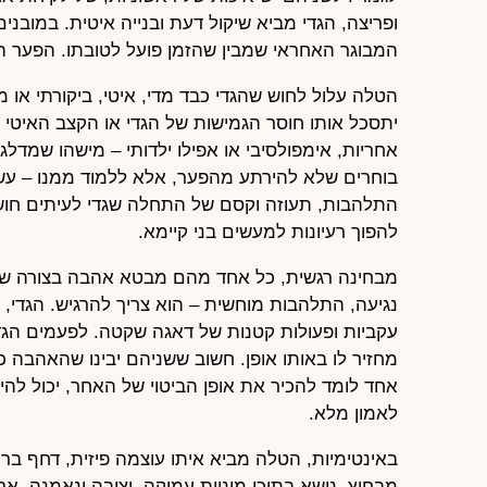
ופריצה, הגדי מביא שיקול דעת ובנייה איטית. במובנים
המבוגר האחראי שמבין שהזמן פועל לטובתו. הפער הזה 
הטלה עלול לחוש שהגדי כבד מדי, איטי, ביקורתי או מ
יתסכל אותו חוסר הגמישות של הגדי או הקצב האיטי ש
אחריות, אימפולסיבי או אפילו ילדותי – מישהו שמדל
בוחרים שלא להירתע מהפער, אלא ללמוד ממנו – עשוי
התלהבות, תעוזה וקסם של התחלה שגדי לעיתים חושש 
להפוך רעיונות למעשים בני קיימא.
מבחינה רגשית, כל אחד מהם מבטא אהבה בצורה שו
נגיעה, התלהבות מוחשית – הוא צריך להרגיש. הגדי,
עקביות ופעולות קטנות של דאגה שקטה. לפעמים הגד
מחזיר לו באותו אופן. חשוב ששניהם יבינו שהאהבה
אחד לומד להכיר את אופן הביטוי של האחר, יכול להי
לאמון מלא.
באינטימיות, הטלה מביא איתו עוצמה פיזית, דחף ברו
מבחוץ, נושא בתוכו מיניות עמוקה, יציבה ונאמנה, אך 