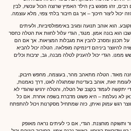
 רבים, זהו מפגש בין הילד האמיץ שרוצה הכול עכשיו, לבין
יכול ליצור חיכוך – אך גם חיבור בלתי צפוי, מלא עוצמה.
קובע. הוא אוהב תנועה ומגיב באימפולסיביות, ולעיתים
בו הוא בונה אמון. מנגד, הגדי עלול לחוות את הטלה כחסר
ג על תכנון ומסרב להבין את מגבלות המציאות. אך אם הם
ה להיווצר ביניהם דינמיקה מופלאה. הטלה יכול להביא
ממנו. הגדי יכול להעניק לטלה מבנה, גב, יציבות וכלים
נה מאוד. הטלה מתאהב מהר, בעוצמה, מחפש חיבוק,
 לעומת זאת, אוהב בעדינות שמתגלה לאט, דרך נאמנות,
י יתקשה לעמוד בקצב של הטלה, והטלה ירגיש שהגדי לא
 כאן לא נעלמת – היא פשוט מדברת בשפה אחרת. אם כל
ווצר רגש עמוק ואיתן, כזה שמתחיל מסקרנות ויכול להתפתח
ר ותשוקה מוחצנת. הגדי, אם כי לעיתים נראה מאופק
כזו שדורשת ביטחון. כאשר נבנה אמון, החיבור ביניהם יכול